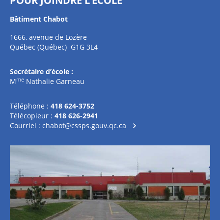
POUR JOINDRE L’ÉCOLE
Bâtiment Chabot
1666, avenue de Lozère
Québec (Québec) G1G 3L4
Secrétaire d’école :
me
M
Nathalie Garneau
Téléphone :
418 624-3752
Télécopieur :
418 626-2941
Courriel :
chabot@cssps.gouv.qc.ca