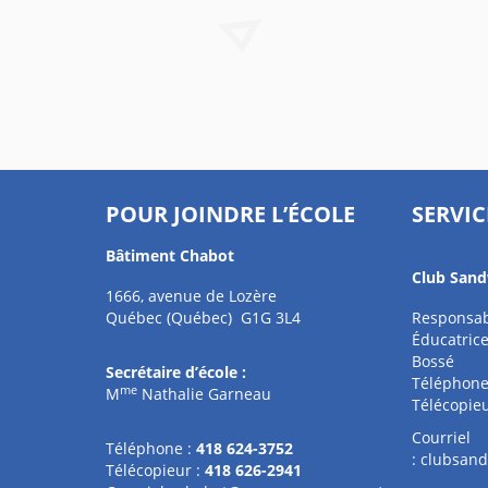
POUR JOINDRE L’ÉCOLE
SERVIC
Bâtiment Chabot
Club Sand
1666, avenue de Lozère
Québec (Québec) G1G 3L4
Responsabl
Éducatrice
Bossé
Secrétaire d’école :
Téléphone
me
M
Nathalie Garneau
Télécopieu
Courriel
Téléphone :
418 624-3752
:
clubsand
Télécopieur :
418 626-2941